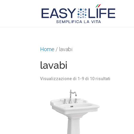
Home
/ lavabi
lavabi
Ordina
Visualizzazione di 1-9 di 10 risultati
in
base
al
più
recente