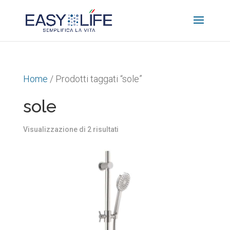
Home
/ Prodotti taggati “sole”
sole
Ordina
Visualizzazione di 2 risultati
in
base
al
più
recente