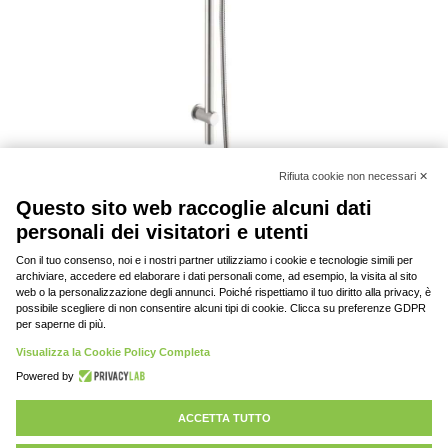
Sole – Kit saliscendi
© 2020-2023 DAV srl, tutti i diritti riservati | P.
IVA: 03701430369 |
Privacy policy
Rifiuta cookie 