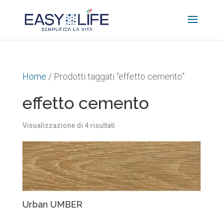
Home
/ Prodotti taggati “effetto cemento”
effetto cemento
Ordina
Visualizzazione di 4 risultati
in
base
al
più
Urban UMBER
recente