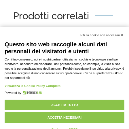
Prodotti correlati
[woo_product_slider id="2798"]
© 2020-2023 DAV srl, tutti i diritti riservati | P.
IVA: 03701430369 |
Privacy policy
Personalizza