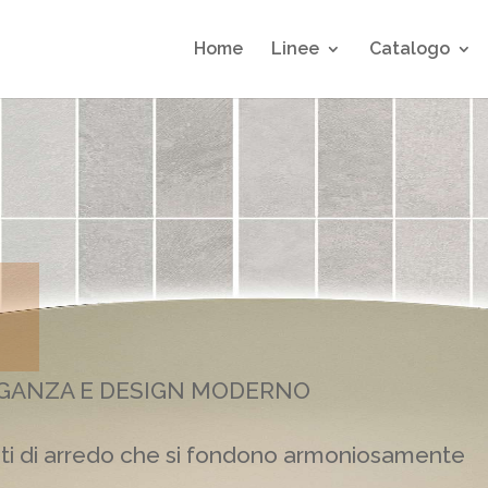
Home
Linee
Catalogo
LEGANZA E DESIGN MODERNO
enti di arredo che si fondono armoniosamente