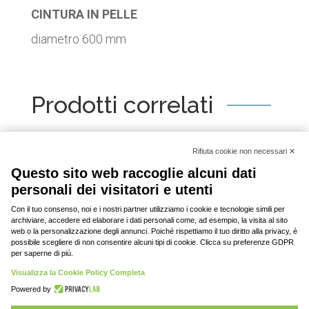
CINTURA IN PELLE
diametro 600 mm
Prodotti correlati
[woo_product_slider id="2798"]
© 2020-2023 DAV srl, tutti i diritti riservati | P.