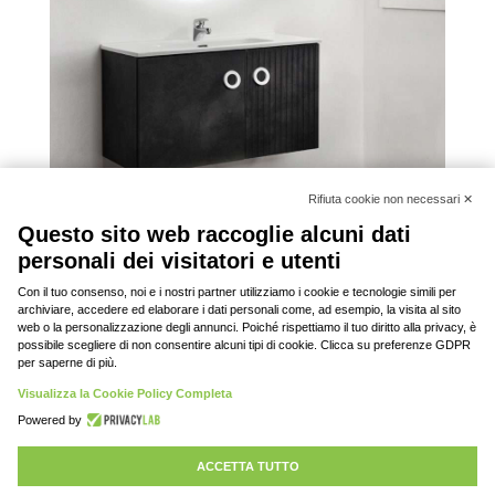
Modello Octopus
Rifiuta cookie 
Questo sito web raccoglie alcuni da
© 2020-2023 DAV srl, tutti i diritti riservati | P.
personali dei visitatori e utenti
IVA: 03701430369 |
Privacy policy
Con il tuo consenso, noi e i nostri partner utilizziamo i cookie e tecnolog