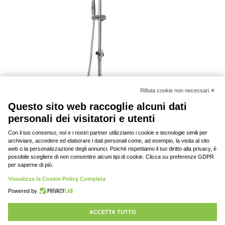
Colonna doccia Luna
Rifiuta cookie 
Questo sito web raccoglie alcuni da
© 2020-2023 DAV srl, tutti i diritti riservati | P.
personali dei visitatori e utenti
IVA: 03701430369 |
Privacy policy
Con il tuo consenso, noi e i nostri partner utilizziamo i cookie e tecnolog