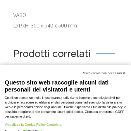
VASO
LxPxH: 350 x 540 x 500 mm
Prodotti correlati
[woo_product_slider id="2798"]