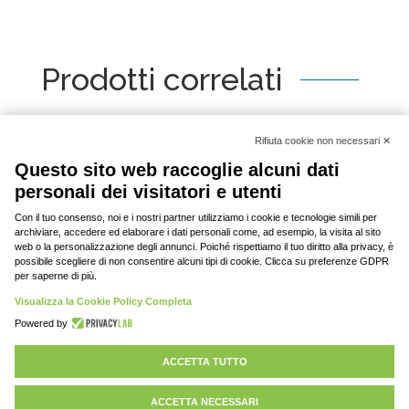
Prodotti correlati
[woo_product_slider id="2798"]
© 2020-2023 DAV srl, tutti i diritti riservati | P.
IVA: 03701430369 |
Privacy policy