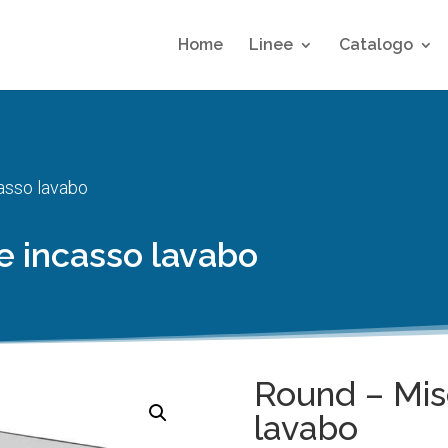
Home
Linee
Catalogo
asso lavabo
e incasso lavabo
Round – Mis
lavabo