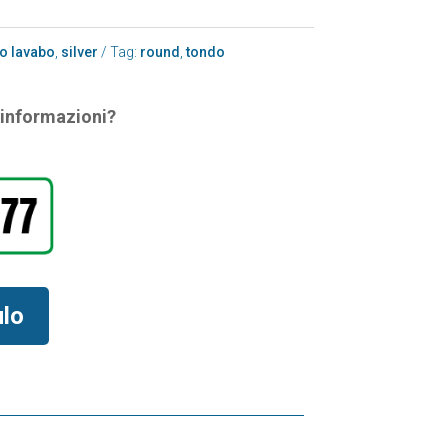
o lavabo
,
silver
Tag:
round
,
tondo
i informazioni?
ulo