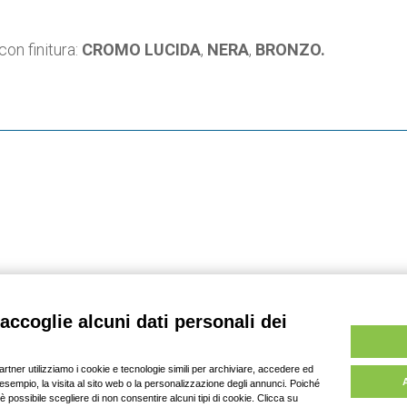
con finitura:
CROMO LUCIDA
,
NERA
,
BRONZO.
 DAV srl, tutti i diritti riservati | P. IVA: 03701430369 |
Pri