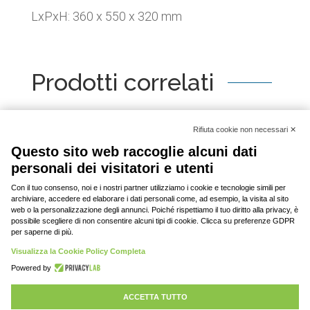
LxPxH: 360 x 550 x 320 mm
Prodotti correlati
[woo_product_slider id="2798"]
© 2020-2023 DAV srl, tutti i diritti riservati | P.
IVA: 03701430369 |
Privacy policy