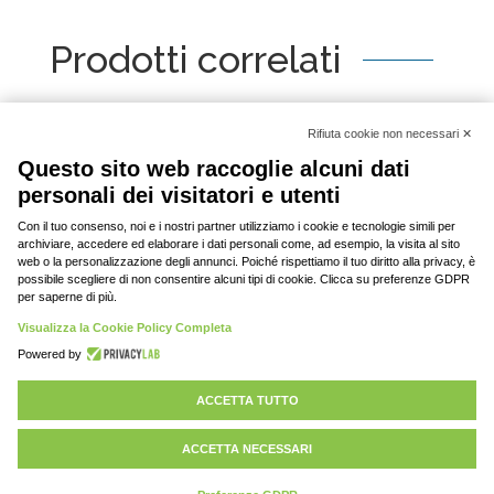
Prodotti correlati
[woo_product_slider id="2798"]
© 2020-2023 DAV srl, tutti i diritti riservati | P.
IVA: 03701430369 |
Privacy policy
Personalizza