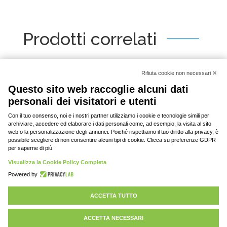
Prodotti correlati
[woo_product_slider id="2798"]
© 2020-2023 DAV srl, tutti i diritti riservati | P.
IVA: 03701430369 |
Privacy policy