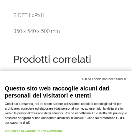
BIDET LxPxH:
350 x 540 x 500 mm
Prodotti correlati
[woo_product_slider id="2798"]