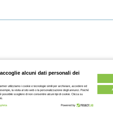
 DAV srl, tutti i diritti riservati | P. IVA: 03701430369 |
Pri