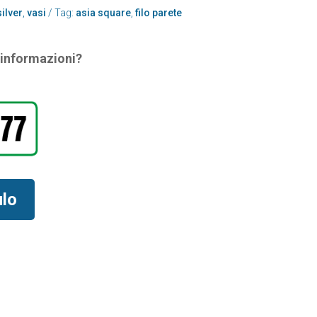
silver
,
vasi
Tag:
asia square
,
filo parete
i informazioni?
ulo