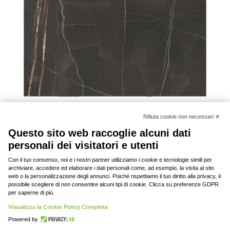
Sahara NOIR
1
2
→
© 2020-2023 DAV srl, tutti i diritti riservati | P.