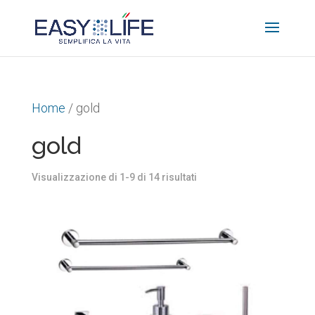
Home
/ gold
gold
Ordina
Visualizzazione di 1-9 di 14 risultati
in
base
al
più
recente